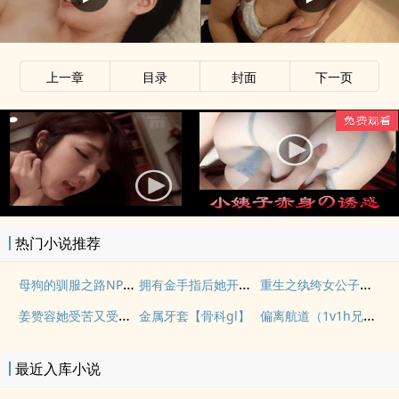
上一章
目录
封面
下一页
x
热门小说推荐
母狗的驯服之路NP（强制爱）
拥有金手指后她开始为所欲为（nph）
重生之纨绔女公子（NPH）
姜赞容她受苦又受难（NPH）
偏离航道（1v1h兄妹骨科bg）
金属牙套【骨科gl】
最近入库小说