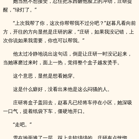
她当然不想接受，忍住把东西砸他脸上的冲动，庄研提
醒，“绿灯了。”
“上次我帮了你，这次你帮帮我不过分吧？”赵暮凡看向前
方，开往的方向显然是庄研的家，“庄研，如果我没记错，上
次你说如果我需要，你也可以帮我。”
他太过冷静地说出这句话，倒是让庄研一时没记起来，
当她琢磨过来时，面上一热，觉得整个盒子越发烫手。
这个意思，显然是想看她穿。
这是什么癖好，没看出来他是这么闷骚的人。
庄研将盒子盖回去，赵暮凡已经将车停在小区，她深吸
一口气，提着纸袋下车，僵硬地开口。
“走吧。”
雪在地面堆了一层，踩上去软绵绵的，庄研有点恍惚。