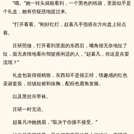
“哦。”她一转头就能看到，一个黑色的纸袋，里面似乎是
个礼盒，她有些疑惑地提过来。
“打开看看。”刚好红灯，赵暮凡手指搭在方向盘上轻点
着。
庄研照做，打开看到里面的东西后，嘴角很无奈地扯了
扯，面无表情地看向驾驶座闲适的人，“赵暮凡，你这是在耍
流氓？”
礼盒包装得很精致，东西却不是很正经，情趣感的红色
圣诞套装，丝绒短裙和抹胸，配棕色鹿角发箍。
以及黑丝吊带袜。
庄研一时无语。
赵暮凡冲她挑眉，“取决于你接不接受。”