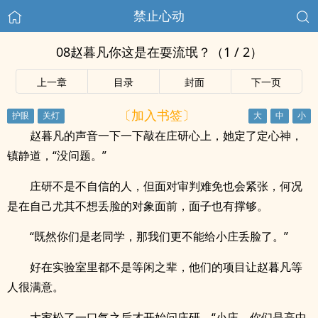
禁止心动
08赵暮凡你这是在耍流氓？（1 / 2）
上一章
目录
封面
下一页
〔加入书签〕
赵暮凡的声音一下一下敲在庄研心上，她定了定心神，
镇静道，“没问题。”
庄研不是不自信的人，但面对审判难免也会紧张，何况
是在自己尤其不想丢脸的对象面前，面子也有撑够。
“既然你们是老同学，那我们更不能给小庄丢脸了。”
好在实验室里都不是等闲之辈，他们的项目让赵暮凡等
人很满意。
大家松了一口气之后才开始问庄研，“小庄，你们是高中