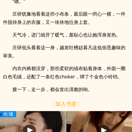
“嗯。”
庄研犹豫地看着这些小布条，最后眼一闭心一横，一件
件脱掉身上的衣服，又一块块地往身上套。
天气冷，进门就开了暖气，羞耻心也让她浑身发热。
庄研低头看着这一身，越发吐槽赵暮凡这低俗恶趣味的
审美。
内衣内裤都没穿，那些柔软的绒布贴着身体，外面一圈
白色毛绒，还配了一条红色choker，绑了个金色小铃铛。
拨一下，走一步，都会发出清脆的响。
〔加入书签〕
x