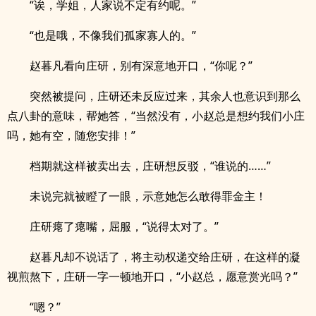
“诶，学姐，人家说不定有约呢。”
“也是哦，不像我们孤家寡人的。”
赵暮凡看向庄研，别有深意地开口，“你呢？”
突然被提问，庄研还未反应过来，其余人也意识到那么
点八卦的意味，帮她答，“当然没有，小赵总是想约我们小庄
吗，她有空，随您安排！”
档期就这样被卖出去，庄研想反驳，“谁说的……”
未说完就被瞪了一眼，示意她怎么敢得罪金主！
庄研瘪了瘪嘴，屈服，“说得太对了。”
赵暮凡却不说话了，将主动权递交给庄研，在这样的凝
视煎熬下，庄研一字一顿地开口，“小赵总，愿意赏光吗？”
“嗯？”