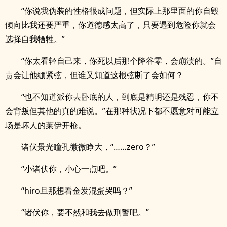
“你说我伪装的性格很成问题，但实际上那里面的你自毁
倾向比我还要严重，你道德感太高了，只要遇到危险你就会
选择自我牺牲。”
“你太看轻自己来，你死以后那个降谷零，会崩溃的。”自
责会让他绷紧弦，但谁又知道这根弦断了会如何？
“也不知道派你去卧底的人，到底是精明还是残忍，你不
会背叛但其他的真的难说。”在那种状况下都不愿意对可能立
场是坏人的莱伊开枪。
诸伏景光瞳孔微微睁大，“……zero？”
“小诸伏你，小心一点吧。”
“hiro旦那想看金发混蛋哭吗？”
“诸伏你，要不然和我去做刑警吧。”