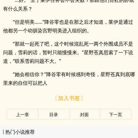
“…好。”至于莱伊任务会不会失败？那跟他们霓虹的卧底
有什么关系？
“但是明美……”降谷零也是在那之后才知道，莱伊是通过
他都另一个幼驯染宫野明美进入组织的。
“那就一起死了吧，这个时候混乱死一两个外围成员不是
问题，雪莉的话，暂时只能慢慢来。”星野苍真思索了一下说
道，“联系雪莉问题不大。”
“她会相信你？”降谷零有时候感到奇怪，星野苍真到底哪
里来的自信可以把人
〔加入书签〕
上一章
目录
封面
下一页
热门小说推荐