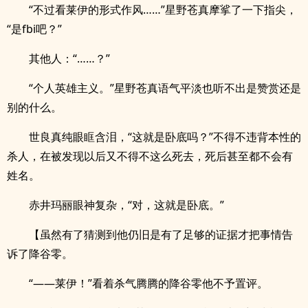
“不过看莱伊的形式作风……”星野苍真摩挲了一下指尖，
“是fbi吧？”
其他人：“……？”
“个人英雄主义。”星野苍真语气平淡也听不出是赞赏还是
别的什么。
世良真纯眼眶含泪，“这就是卧底吗？”不得不违背本性的
杀人，在被发现以后又不得不这么死去，死后甚至都不会有
姓名。
赤井玛丽眼神复杂，“对，这就是卧底。”
【虽然有了猜测到他仍旧是有了足够的证据才把事情告
诉了降谷零。
“——莱伊！”看着杀气腾腾的降谷零他不予置评。