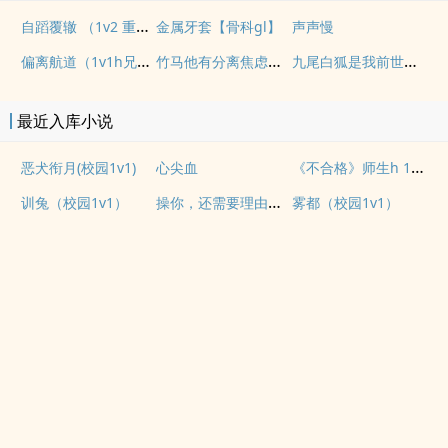
自蹈覆辙 （1v2 重生）
金属牙套【骨科gl】
声声慢
偏离航道（1v1h兄妹骨科bg）
竹马他有分离焦虑（1v1）
九尾白狐是我前世妻（futa 百合）
最近入库小说
《不合格》师生h 1v1 He
恶犬衔月(校园1v1)
心尖血
操你，还需要理由吗？(校园H)
训兔（校园1v1）
雾都（校园1v1）