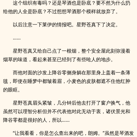
这个组织有毒吗？还是琴酒也是卧底？要不然为什么扔
给他的人全是卧底？不过想想琴酒那个模样就放弃了。
以后注意一下莱伊的情报吧。星野苍真下了决定。
……
星野苍真又给自己点了一根烟，整个安全屋此刻弥漫着
烟草的味道，看起来甚至已经到了有些呛人的地步。
而他对面的沙发上降谷零侧身躺在那里身上盖着一条薄
毯，即使在睡梦中都皱着眉，小麦色的皮肤都遮不住他红肿
的眼眶。
星野苍真眉头紧皱，几分钟后他去打开了窗户换气，他
虽然可以理智分析但并不代表他对此无动于衷，诸伏景光和
降谷零都是很好的人，所以……
“让我看看，你是怎么查出来的吧，朗姆。”虽然是琴酒发