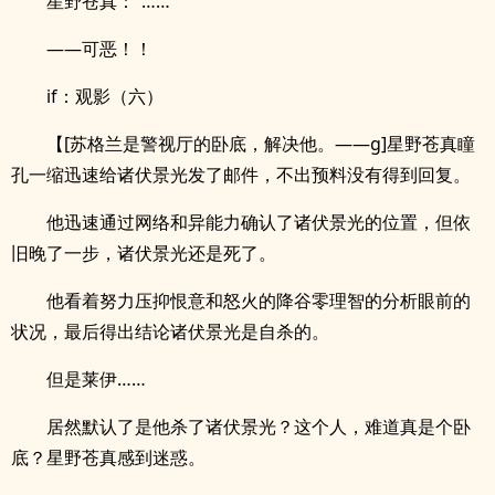
星野苍真：“……”
——可恶！！
if：观影（六）
【[苏格兰是警视厅的卧底，解决他。——g]星野苍真瞳
孔一缩迅速给诸伏景光发了邮件，不出预料没有得到回复。
他迅速通过网络和异能力确认了诸伏景光的位置，但依
旧晚了一步，诸伏景光还是死了。
他看着努力压抑恨意和怒火的降谷零理智的分析眼前的
状况，最后得出结论诸伏景光是自杀的。
但是莱伊……
居然默认了是他杀了诸伏景光？这个人，难道真是个卧
底？星野苍真感到迷惑。