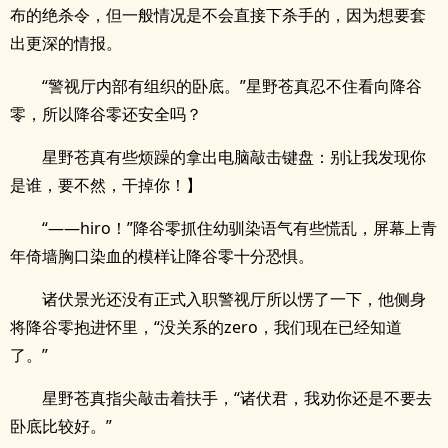
布的绝杀令，但一般情况是不会直接下杀手的，因为想要套
出更深的情报。
“警视厅内部有组织的卧底。”星野苍真忍不住看向降谷
零，所以降谷零还安全吗？
星野苍真有些烦躁的拿出电脑敲击键盘：别让我发现你
是谁，要不然，干掉你！】
“——hiro！”降谷零抓住幼驯染语气有些慌乱，屏幕上青
年倚墙胸口染血的模样让降谷零十分恐惧。
诸伏景光还没有正式入职警视厅所以愣了一下，他侧身
将降谷零抱进怀里，“没关系的zero，我们现在已经知道
了。”
星野苍真指尖敲击着扶手，“诸伏君，我劝你还是不要去
卧底比较好。”