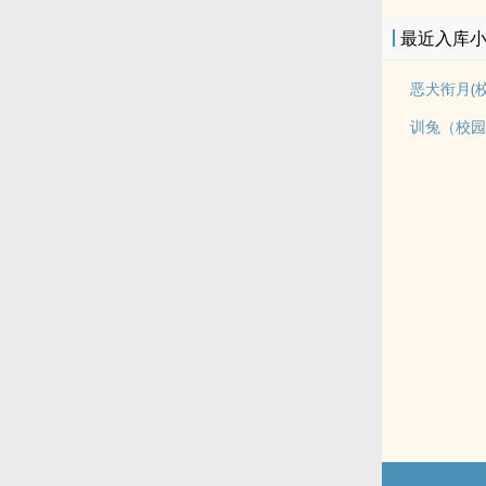
最近入库
恶犬衔月(校
训兔（校园