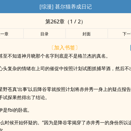
[综漫] 甚尔猫养成日记
第262章（1 / 2）
上一章
目录
封面
下一
〔加入书签〕
甚至不知道神月晓那个名字到底是不是格兰杰的真名。
心头复杂的情绪在上司的催促中按照计划试图抓捕琴酒，然后不
星野苍真‘出事’以后降谷零就按照计划将赤井秀一身上的疑点报
手试探果然得出了结论。
伊是fbi的卧底。
什么时候开始怀疑的。”因为是降谷零揭穿了赤井秀一的身份所以
室。