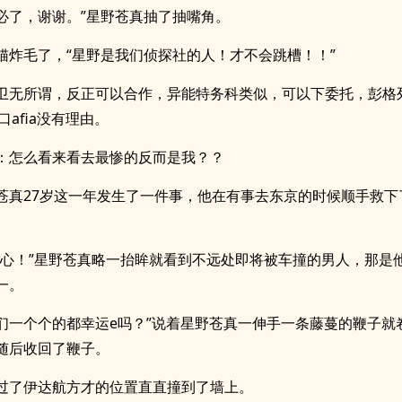
不必了，谢谢。”星野苍真抽了抽嘴角。
猫炸毛了，“星野是我们侦探社的人！才不会跳槽！！”
卫无所谓，反正可以合作，异能特务科类似，可以下委托，彭格列
口afia没有理由。
：怎么看来看去最惨的反而是我？？
苍真27岁这一年发生了一件事，他在有事去东京的时候顺手救下
小心！”星野苍真略一抬眸就看到不远处即将被车撞的男人，那是
一。
他们一个个的都幸运e吗？”说着星野苍真一伸手一条藤蔓的鞭子就
随后收回了鞭子。
过了伊达航方才的位置直直撞到了墙上。