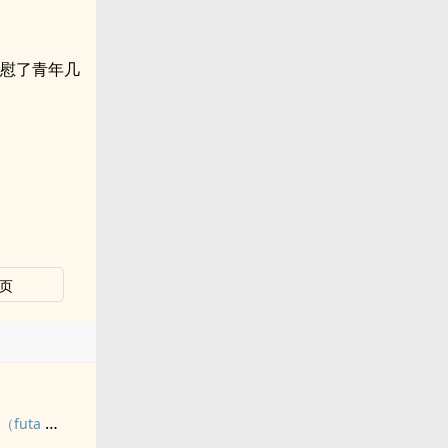
安慰了青年几
页
九尾白狐是我前世妻（futa 百合）