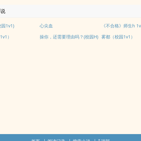
小说
园1v1)
心尖血
《不合格》师生h 1v1
1v1）
操你，还需要理由吗？(校园H)
雾都（校园1v1）