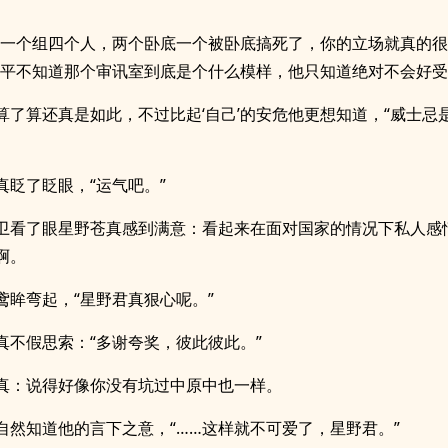
，一个组四个人，两个卧底一个被卧底搞死了，你的立场就真的
阵平不知道那个审讯室到底是个什么模样，他只知道绝对不会好
算了算还真是如此，不过比起‘自己’的安危他更想知道，“威士忌
真眨了眨眼，“运气吧。”
卫看了眼星野苍真感到满意：看起来在面对国家的情况下私人感
啊。
鸢眸弯起，“星野君真狠心呢。”
真不假思索：“多谢夸奖，彼此彼此。”
真：说得好像你没有坑过中原中也一样。
自然知道他的言下之意，“……这样就不可爱了，星野君。”