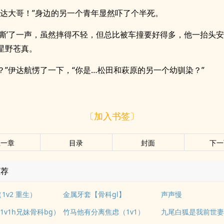
伊达大哥！”身边的另一个青年显然吓了个半死。
‘嘶’了一声，虽然摔得不轻，但总比被车撞要好得多，他一抬头
星野苍真。
欸？”伊达航愣了一下，“你是…松田和萩原的另一个幼驯染？”
〔加入书签〕
上一章
目录
封面
下一
推荐
1v2 重生）
金属牙套【骨科gl】
声声慢
1v1h兄妹骨科bg）
竹马他有分离焦虑（1v1）