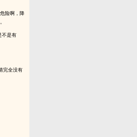
很危险啊，降
受。
是不是有
情完全没有