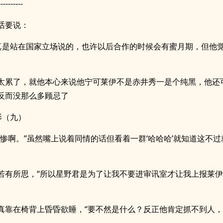
----------
话要说：
苍真是站在国家立场说的，也许以后合作的时候会有蜜月期，但他
太累了，就他本心来说他宁可莱伊不是赤井秀一是个纯黑，他还
反而没那么多顾忌了
影（九）
好惨啊。”虽然嘴上说着同情的话但看着一群‘哈哈哈’就知道这不
若有所思，“所以星野君是为了让我不要进审讯室才让我上报莱
真靠在椅背上昏昏欲睡，“要不然是什么？反正他肯定抓不到人