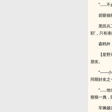
“……
碧眼猫
黑田兵
职’，只有港
森鸥外
【星野
朋友。
“——
同期好友之
“……
狠狠一拽，
车辆越