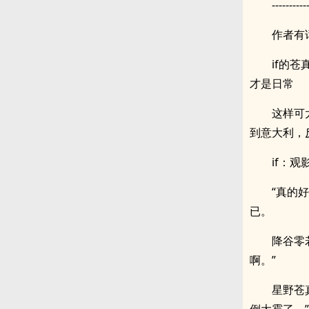
----------
作者有
if的
才是日常
这样可
到意大利，
if：观
“真的
已。
降谷零
啊。”
星野苍