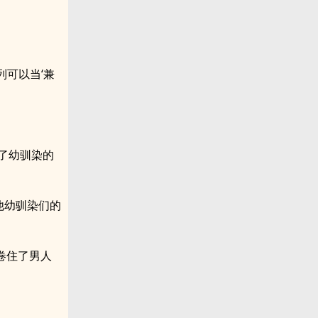
可以当‘兼
了幼驯染的
他幼驯染们的
卷住了男人