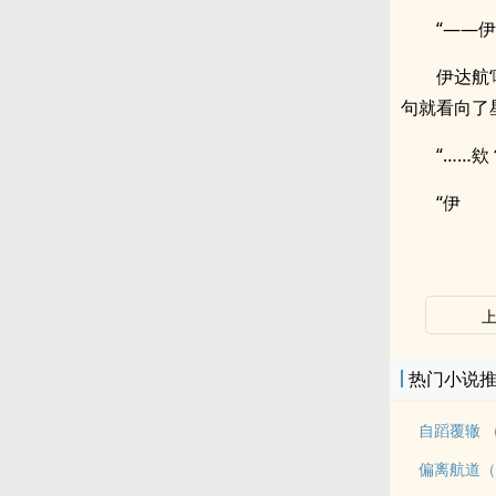
“——
伊达航
句就看向了
“……
“伊
热门小说
自蹈覆辙 （
偏离航道（