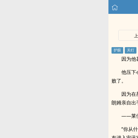
因为他
他压下
败了。
因为在
朗姆亲自出
——莱
“你从
有进入审讯