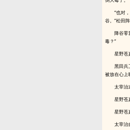
倒大霉了。”
“也对
谷。”松田
降谷零
毒？”
星野苍
黑田兵
被放在心上
太宰治
星野苍
星野苍
太宰治