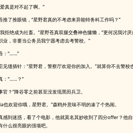
可爱真是对不起了啊。”
吾推了推眼镜，“星野君真的不考虑来异能特务科工作吗？”
，我拒绝成为社畜。”星野苍真双腿交叠神色慵懒，“更何况我讨厌
职业，非要当公务员我宁愿考虑去考警校。”
：“……”
卫见缝插针：“星野君，警察厅欢迎你的加入。”就算你不去警校
：“……？”
理事官？”降谷零之前甚至没发现黑田兵卫。
afia也欢迎你哦，星野君。”森鸥外意味不明的凑了个热闹。
真感到迷惑，看了个电影，他就莫名其妙收到了四分offer？他
有什么很亮眼的强项吧。