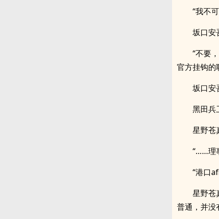
“我不
坂口安
“不要
官方挂钩的
坂口安吾
黑田兵
星野苍真
“……
“港口
星野苍
普通，并没