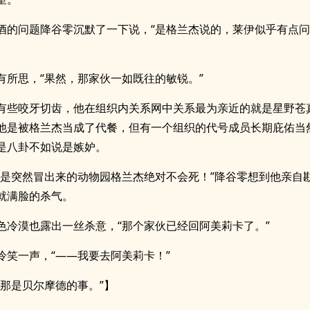
酒的问题降谷零沉默了一下说，“是格兰杰说的，莱伊似乎有点
有所思，“果然，那家伙一如既往的敏锐。”
有些咬牙切齿，他在组织内关系网中关系最为亲近的就是星野苍
他是被格兰杰当成了代餐，但有一个组织的代号成员长期庇佑当
是八卦不如说是嫉妒。
不是突然冒出来的动物园格兰杰绝对不会死！”降谷零想到他亲自
就满脸的杀气。
色冷漠也露出一丝杀意，“那个家伙已经回阿美莉卡了。”
冷笑一声，“——我要去阿美莉卡！”
“那是贝尔摩德的事。”】