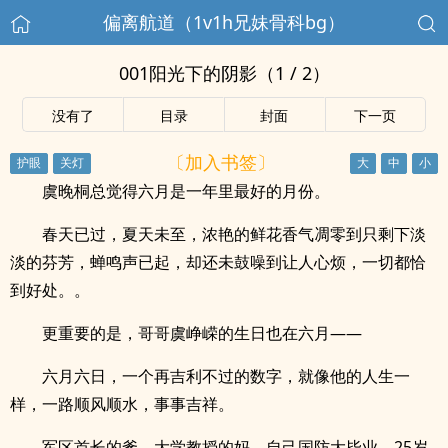
偏离航道（1v1h兄妹骨科bg）
001阳光下的阴影（1 / 2）
没有了
目录
封面
下一页
〔加入书签〕
虞晚桐总觉得六月是一年里最好的月份。
春天已过，夏天未至，浓艳的鲜花香气凋零到只剩下淡
淡的芬芳，蝉鸣声已起，却还未鼓噪到让人心烦，一切都恰
到好处。。
更重要的是，哥哥虞峥嵘的生日也在六月——
六月六日，一个再吉利不过的数字，就像他的人生一
样，一路顺风顺水，事事吉祥。
军区首长的爹，大学教授的妈，自己国防大毕业，25岁