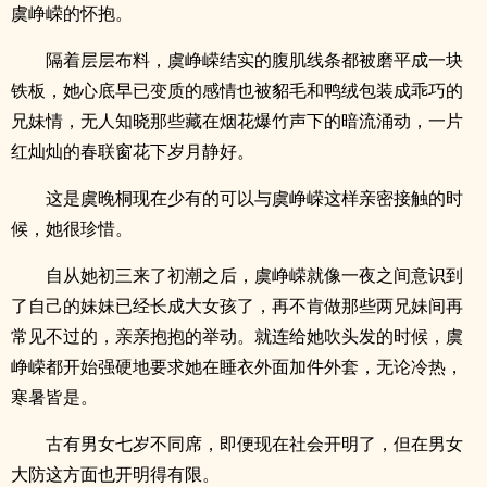
虞峥嵘的怀抱。
隔着层层布料，虞峥嵘结实的腹肌线条都被磨平成一块
铁板，她心底早已变质的感情也被貂毛和鸭绒包装成乖巧的
兄妹情，无人知晓那些藏在烟花爆竹声下的暗流涌动，一片
红灿灿的春联窗花下岁月静好。
这是虞晚桐现在少有的可以与虞峥嵘这样亲密接触的时
候，她很珍惜。
自从她初三来了初潮之后，虞峥嵘就像一夜之间意识到
了自己的妹妹已经长成大女孩了，再不肯做那些两兄妹间再
常见不过的，亲亲抱抱的举动。就连给她吹头发的时候，虞
峥嵘都开始强硬地要求她在睡衣外面加件外套，无论冷热，
寒暑皆是。
古有男女七岁不同席，即便现在社会开明了，但在男女
大防这方面也开明得有限。