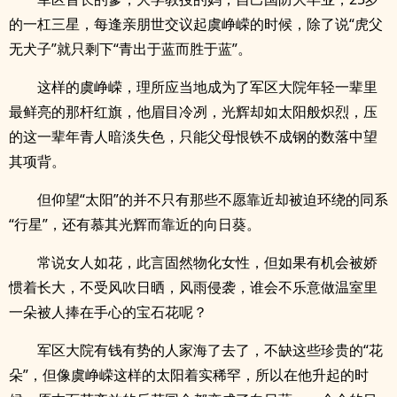
的一杠三星，每逢亲朋世交议起虞峥嵘的时候，除了说“虎父
无犬子”就只剩下“青出于蓝而胜于蓝”。
这样的虞峥嵘，理所应当地成为了军区大院年轻一辈里
最鲜亮的那杆红旗，他眉目冷冽，光辉却如太阳般炽烈，压
的这一辈年青人暗淡失色，只能父母恨铁不成钢的数落中望
其项背。
但仰望“太阳”的并不只有那些不愿靠近却被迫环绕的同系
“行星”，还有慕其光辉而靠近的向日葵。
常说女人如花，此言固然物化女性，但如果有机会被娇
惯着长大，不受风吹日晒，风雨侵袭，谁会不乐意做温室里
一朵被人捧在手心的宝石花呢？
军区大院有钱有势的人家海了去了，不缺这些珍贵的“花
朵”，但像虞峥嵘这样的太阳着实稀罕，所以在他升起的时