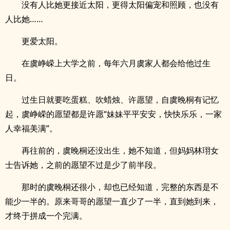
没有人比她更接近太阳，更得太阳偏宠和照顾，也没有
人比她……
更爱太阳。
在虞峥嵘上大学之前，每年六月虞家人都会给他过生
日。
过生日就要吃蛋糕、吹蜡烛、许愿望，自虞晚桐有记忆
起，虞峥嵘的愿望都是许愿“妹妹平平安安，快快乐乐，一家
人幸福美满”。
再往前的，虞晚桐还没出生，她不知道，但妈妈林珝女
士告诉她，之前的愿望不过是少了前半段。
那时的虞晚桐还很小，却也已经知道，完整的东西是不
能少一半的。原来哥哥的愿望一直少了一半，直到她到来，
才终于拼成一个完满。