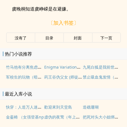
虞晚桐知道虞峥嵘是在避嫌。
〔加入书签〕
没有了
目录
封面
下一页
热门小说推荐
竹马他有分离焦虑（1v1）
Enigma Variation（二战德国）
九尾白狐是我前世妻（futa 百合）
军校生的玩物（暗黑NPH）
药王谷伪父女 (师徒养成)
禁止吸血鬼发情（姐狗高H 1v1）
最近入库小说
快穿：人造万人迷NPH
歡迎來到天堂島
造礁珊瑚
虚伪的夜莺（年上—1v2）
把死对头大小姐绑起来法 (futa西幻BDSM)
金銮椅 （女强登基np