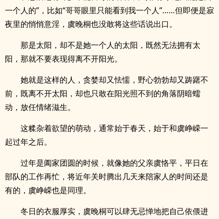
一个人的”，比如“哥哥眼里只能看到我一个人”……但即便是寂
夜里的悄悄意淫，虞晚桐也没敢将这些话说出口。
那是太阳，却不是她一个人的太阳，既然无法拥有太
阳，那就不要表现得离不开阳光。
她就是这样的人，贪婪却又怯懦，野心勃勃却又踌躇不
前，既离不开太阳，却也只敢在阳光照不到的角落阴暗蠕
动，放任情绪滋生。
这糅杂着欲望的萌动，通常始于春天，始于和虞峥嵘一
起过年之后。
过年是阖家团圆的时候，就像她的父亲虞恪平，平日在
部队的工作再忙，将近年关时腾出几天来陪家人的时间还是
有的，虞峥嵘也是同理。
冬日的衣服厚实，虞晚桐可以肆无忌惮地把自己依偎进