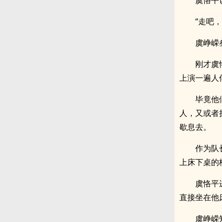
虞恪平
“走吧
虞峥嵘
刚才虞
上演一遍人
毕竟他
人，又或者
歇息去。
作为队
上床下桌的
虞恪平
直接坐在他
虞峥嵘