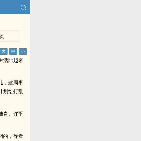
页
生活比起来
儿，这周事
计划给打乱
陆青、许平
相的，等看