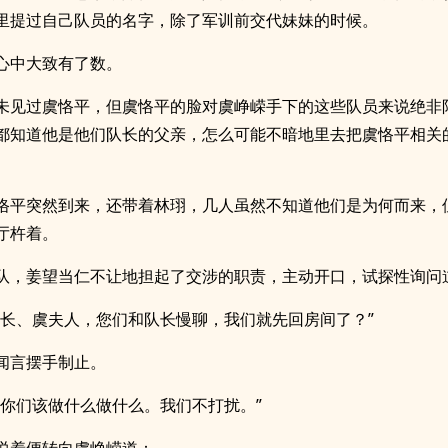
里提过自己队员的名字，除了军训前交代妹妹的时候。
心中大致有了数。
未见过虞恪平，但虞恪平的脸对虞峥嵘手下的这些队员来说绝非
都知道他是他们队长的父亲，怎么可能不暗地里去把虞恪平相关
恪平突然到来，还带着林珝，几人虽然不知道他们是为何而来，
厅杵着。
队，姜望当仁不让地担起了交涉的职责，主动开口，试探性询问
首长、虞夫人，您们和队长慢聊，我们就先回房间了？”
闻言摆手制止。
，你们该做什么做什么。我们不打扰。”