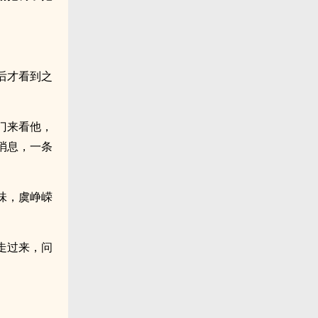
后才看到之
门来看他，
消息，一条
味，虞峥嵘
走过来，问