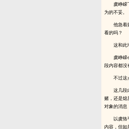
虞峥嵘
为的不妥。
他急着
看的吗？
这和此
虞峥嵘
段内容都没
不过这
这几段
赌，还是熄
对象的消息
以虞恪
内容，但如