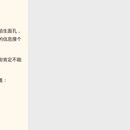
陌生面孔，
的信息搜个
但肯定不能
道：