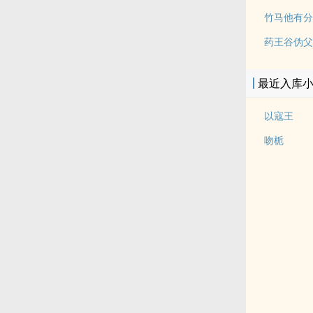
竹马他有分
药王谷伪父女
最近入库
以寇王
吻栀