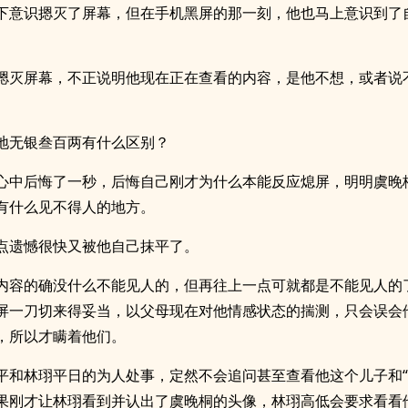
下意识摁灭了屏幕，但在手机黑屏的那一刻，他也马上意识到了
摁灭屏幕，不正说明他现在正在查看的内容，是他不想，或者说
地无银叁百两有什么区别？
心中后悔了一秒，后悔自己刚才为什么本能反应熄屏，明明虞晚
有什么见不得人的地方。
点遗憾很快又被他自己抹平了。
内容的确没什么不能见人的，但再往上一点可就都是不能见人的
屏一刀切来得妥当，以父母现在对他情感状态的揣测，只会误会
，所以才瞒着他们。
平和林珝平日的为人处事，定然不会追问甚至查看他这个儿子和“
果刚才让林珝看到并认出了虞晚桐的头像，林珝高低会要求看看