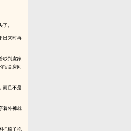
去了。
平出来时再
着吵到虞家
的宿舍房间
，而且不是
穿着外裤就
珝把椅子拖