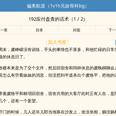
偏离航道（1v1h兄妹骨科bg）
192应付盘查的话术（1 / 2）
上一章
目录
封面
下一
〔加入书签〕
周末，虞峥嵘没有训练，手头的事情也不算多，和他忙碌的日常
格的休息日了。
政楼本来是为了交个文件，然后回宿舍和同样休息的虞晚桐聊会
没怎么有空看妹妹的消息，但没想到半道杀出个虞恪平，把他的
带着虞恪平和林珝回宿舍，宿舍共用的大客厅此时正有人在，是
几个，还有一个姜望。
开门的时候，几人还吊儿郎当地靠在沙发上，坐没坐相，躺没躺