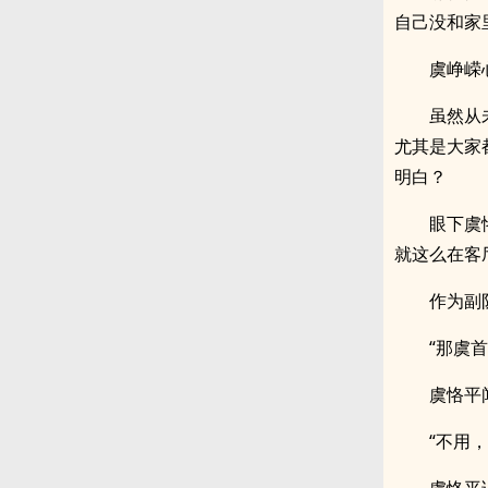
自己没和家
虞峥嵘
虽然从
尤其是大家
明白？
眼下虞
就这么在客
作为副
“那虞
虞恪平
“不用