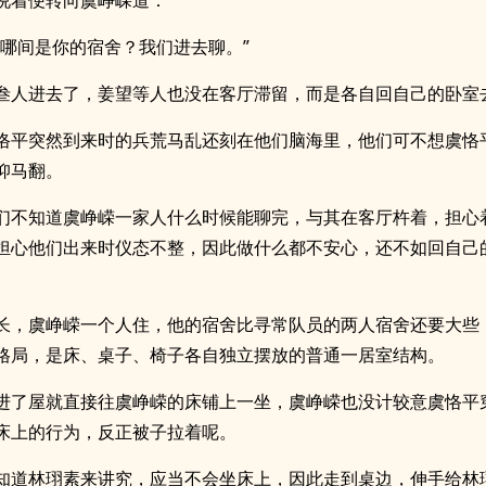
说着便转向虞峥嵘道：
，哪间是你的宿舍？我们进去聊。”
叁人进去了，姜望等人也没在客厅滞留，而是各自回自己的卧室
恪平突然到来时的兵荒马乱还刻在他们脑海里，他们可不想虞恪
仰马翻。
们不知道虞峥嵘一家人什么时候能聊完，与其在客厅杵着，担心
担心他们出来时仪态不整，因此做什么都不安心，还不如回自己
长，虞峥嵘一个人住，他的宿舍比寻常队员的两人宿舍还要大些
格局，是床、桌子、椅子各自独立摆放的普通一居室结构。
进了屋就直接往虞峥嵘的床铺上一坐，虞峥嵘也没计较意虞恪平
床上的行为，反正被子拉着呢。
知道林珝素来讲究，应当不会坐床上，因此走到桌边，伸手给林