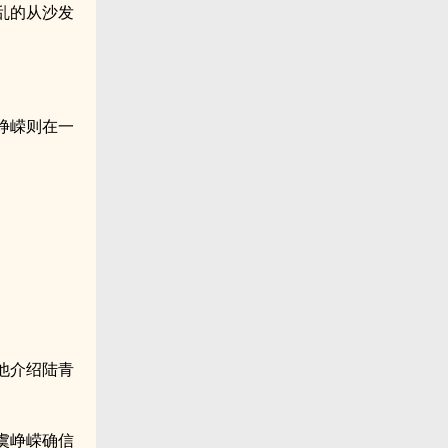
乱的从沙发
峥嵘则在一
他介绍陆青
虞峥嵘确信