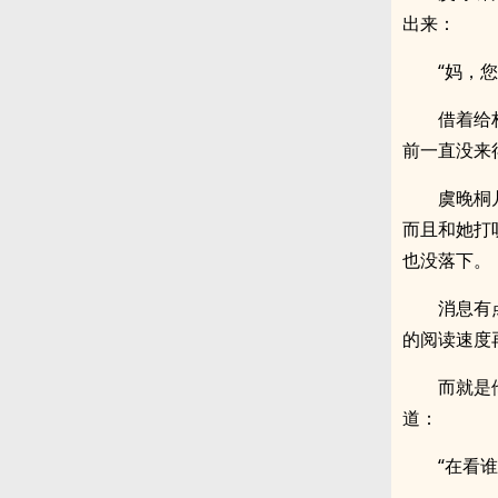
出来：
“妈，您
借着给
前一直没来
虞晚桐
而且和她打
也没落下。
消息有
的阅读速度
而就是
道：
“在看