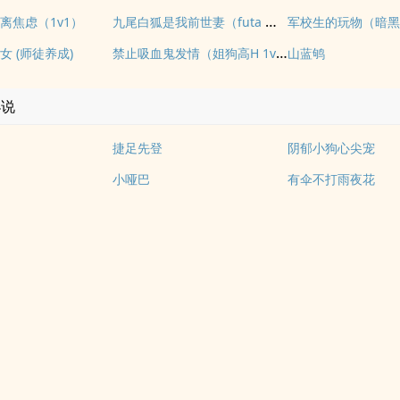
九尾白狐是我前世妻（futa 百合）
离焦虑（1v1）
军校生的玩物（暗黑
禁止吸血鬼发情（姐狗高H 1v1）
 (师徒养成)
山蓝鸲
小说
捷足先登
阴郁小狗心尖宠
小哑巴
有伞不打雨夜花