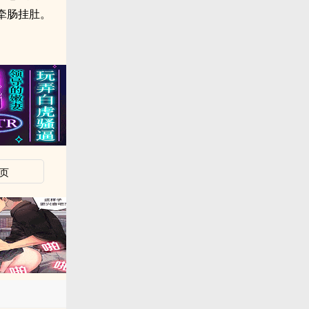
牵肠挂肚。
页