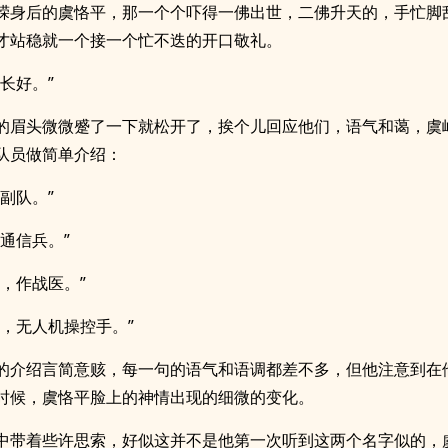
嵘身后的虞恪平，那一个个吓得一佛出世，二佛升天的，手忙脚
才站稳就一个接一个忙不迭的开口敬礼。
长好。”
的眉头微微蹙了一下就松开了，挨个儿回应他们，语气和蔼，虞
队员做简单介绍：
副队。”
，通信兵。”
童，作战医。”
宇，无人机操控手。”
的介绍言简意赅，每一句的语气和语调都差不多，但他注意到在
时候，虞恪平脸上的神情出现的细微的变化。
中带着些许思索，好似这并不是他第一次听到这两个名字似的，