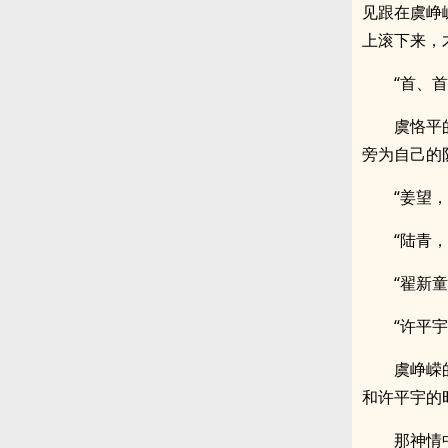
见跟在虞峥
上滚下来，
“首、首
虞恪平
旁为自己的
“姜望，
“陆青
“翟新
“许平
虞峥嵘
和许平宇的
那神情