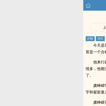
今天是
算是一个合
他来行
情多，他都
了。
虞峥嵘
宇和翟新童
虞峥嵘