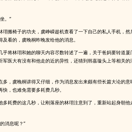
坐。”
林珝搬椅子的功夫，虞峥嵘趁机查看了一下自己的私人手机，然
得及看的，虞晚桐昨晚发给他的消息。
几乎将林珝和她的聊天内容尽数转述了一遍，关于爸妈要转道厦
听军医大有没有和他走的近的异性，还猜到韩嘉璇头上等相关的
点多，虞晚桐讲得又仔细，作为消息发出来颇有些长篇大论的意
再快，也难免需要多耗费几秒。
他多耗费的这几秒，让刚落座的林珝注意到了，重新站起身朝他
谁的消息呢？”