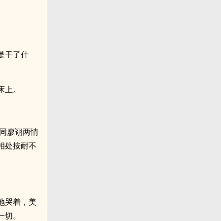
是干了什
床上。
同廖诩两情
相处按耐不
地哭着，美
一切。