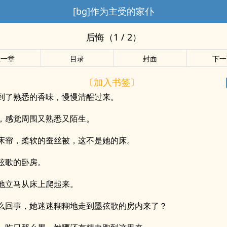
[bg]作为主受的家仆
后悔（1 / 2）
上一章
目录
封面
下一
〔加入书签〕
到了熟悉的香味，慢慢清醒过来。
，感觉周围又熟悉又陌生。
床帘，柔软的蚕丝被，这不是她的床。
弦歌的卧房。
地立马从床上爬起来。
么回事，她迷迷糊糊地走到墨弦歌的房内来了？