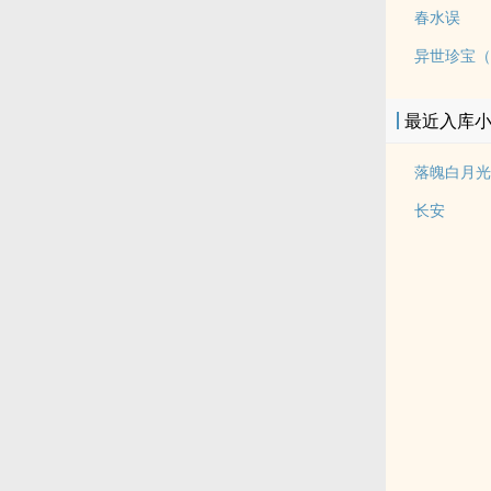
春水误
异世珍宝（
最近入库
落魄白月光
长安