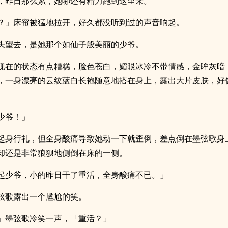
，昨日那么累，她哪还有精力跑到这里来。
？」床帘被猛地拉开，好久都没听到过的声音响起。
头望去，是她那个如仙子般美丽的少爷。
现在的状态有点糟糕，脸色苍白，媚眼冰冷不带情感，金眸灰暗
，一身漂亮的云纹蓝白长袍随意地搭在身上，露出大片皮肤，好
。
少爷！」
起身行礼，但全身酸痛导致她动一下就歪倒，差点倒在墨弦歌身
却还是非常狼狈地侧倒在床的一侧。
起少爷，小的昨日干了重活，全身酸痛不已。」
弦歌露出一个尴尬的笑。
」墨弦歌冷笑一声，「重活？」