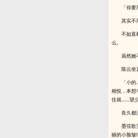
「你要
其实不
不如直
么。
虽然她
陈云坐
「小的
相悦，本想
住就……望
良久都
墨弦歌
丽的小脸皱