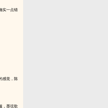
确实一点错
。
的感觉，陈
服，墨弦歌