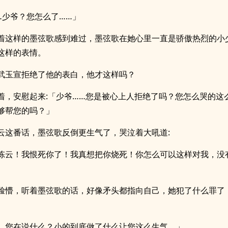
…少爷？您怎么了……」
着这样的墨弦歌感到难过，墨弦歌在她心里一直是骄傲热烈的小
这样的表情。
武玉宣拒绝了他的表白，他才这样吗？
着，安慰起来:「少爷……您是被心上人拒绝了吗？您怎么哭的这
够帮您的吗？」
云这番话，墨弦歌反倒更生气了，哭泣着大吼道:
陈云！我恨死你了！我真想把你烧死！你怎么可以这样对我，没
脸懵，听着墨弦歌的话，好像矛头都指向自己，她犯了什么罪了
，您在说什么？小的到底做了什么让您这么生气。」