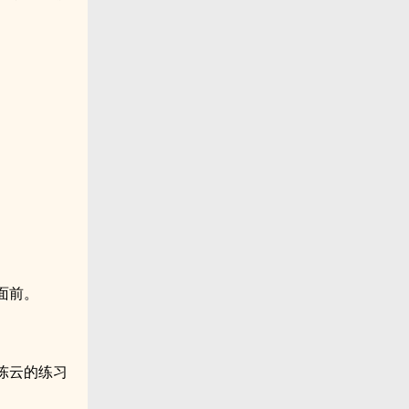
面前。
陈云的练习