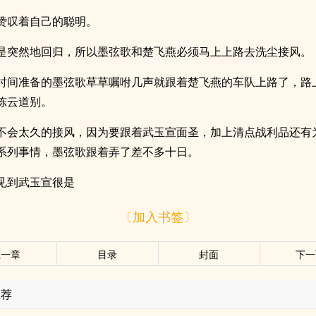
赞叹着自己的聪明。
是突然地回归，所以墨弦歌和楚飞燕必须马上上路去洗尘接风。
时间准备的墨弦歌草草嘱咐几声就跟着楚飞燕的车队上路了，路
陈云道别。
不会太久的接风，因为要跟着武玉宣面圣，加上清点战利品还有
系列事情，墨弦歌跟着弄了差不多十日。
见到武玉宣很是
〔加入书签〕
上一章
目录
封面
下一
推荐