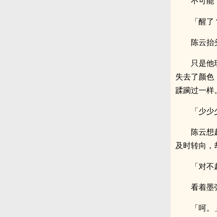
不可能
「醒了
陈云抬
只是他
失去了颜色
蹂躏过一样
「少少
陈云想
及时转向，
「对不
看着墨
「呵。