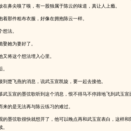
放在鼻尖嗅了嗅，有一股独属于陈云的味道，真让人上瘾。
抱着那件粗布衣服，好像在拥抱陈云一样。
个想法。
脆娶她为妻好了。
他又将这个想法埋入心里。
后。
接到楚飞燕的消息，说武玉宣凯旋，要一起去接他。
慕武玉宣的墨弦歌听到这个消息，恨不得马不停蹄地飞到武玉宣
而来的是无法再与陈云练习的难过。
观的墨弦歌很快就想开了，他可以晚点再和武玉宣表白，这样和
续。