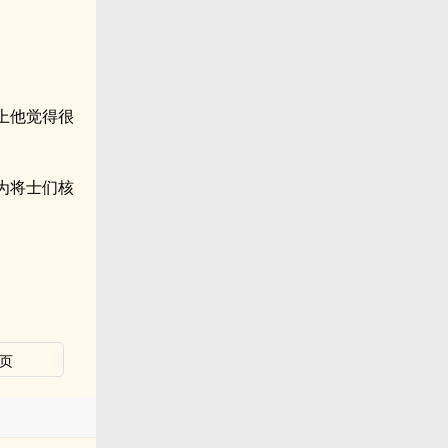
上他觉得很
为将士们核
页