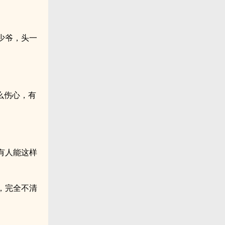
少爷，头一
么伤心，有
有人能这样
，完全不清