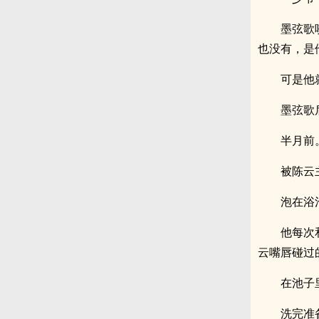
墨弦歌
也没有，是
可是他
墨弦歌
半月前
被陈云
泡在浴
他每次
云嘴唇碰过
在池子
洗完准