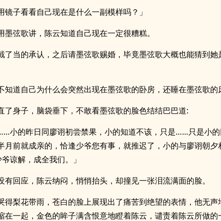
用镜子看看自己现在是什么一副模样吗？」
用墨弦歌讲，陈云知道自己现在一定很糟糕。
截了当的承认，之后请墨弦歌赐婚，毕竟墨弦歌大概也能猜到她
不知道自己为什么会突然出现在墨弦歌的卧房，还睡在墨弦歌的
直了身子，脑袋垂下，不敢看墨弦歌的脸色结结巴巴道:
……小的昨日同廖诩初尝禁果，小的知道不该，只是……只是小的
半月前就成亲的，恰逢少爷您有事，就推迟了，小的与廖诩朝夕
少爷谅解，成全我们。」
没有回应，陈云纳闷，悄悄抬头，却撞见一张泪流满面的脸。
哭得梨花带雨，苍白的脸上展现出了痛苦到绝望的表情，他无声
缩在一起，金色的眸子满含恨意地瞪着陈云，谴责着陈云所做的