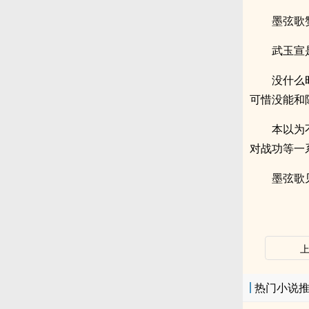
墨弦歌
武玉宣
没什么
可惜没能和
本以为
对战功等一
墨弦歌
热门小说