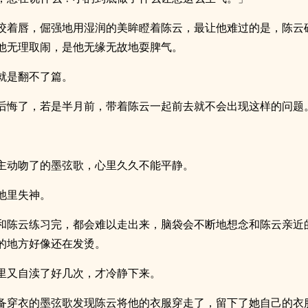
咬着唇，倔强地用湿润的美眸瞪着陈云，最让他难过的是，陈云
他无理取闹，是他无缘无故地耍脾气。
就是翻不了篇。
后悔了，若是半月前，带着陈云一起前去就不会出现这样的问题
。
主动吻了的墨弦歌，心里久久不能平静。
池里失神。
和陈云练习完，都会难以走出来，脑袋会不断地想念和陈云亲近
的地方好像还在发烫。
里又自渎了好几次，才冷静下来。
备穿衣的墨弦歌发现陈云将他的衣服穿走了，留下了她自己的衣