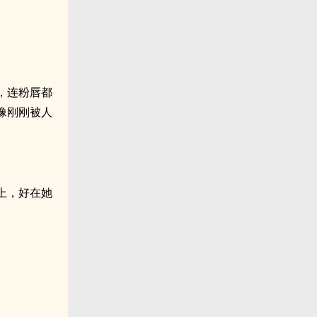
，连粉唇都
像刚刚被人
上，好在她