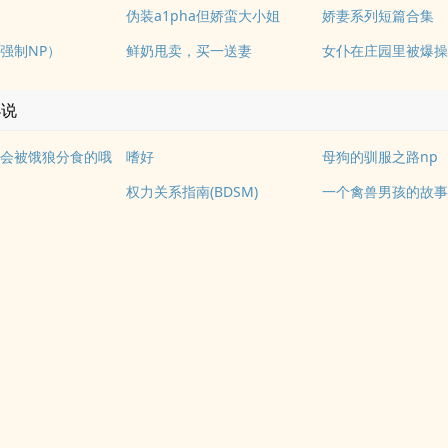
伪装a1pha但娇蛮大小姐
娇妻系列短篇合集
强制NP）
鲜奶甩卖，买一送妻
小说
会被饿狼分食的哦
嗜好
母狗的驯服之路np
权力关系指南(BDSM)
一个禽兽男孩的故