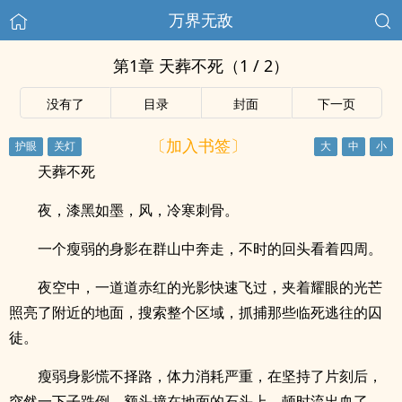
万界无敌
第1章 天葬不死（1 / 2）
没有了
目录
封面
下一页
〔加入书签〕
天葬不死
夜，漆黑如墨，风，冷寒刺骨。
一个瘦弱的身影在群山中奔走，不时的回头看着四周。
夜空中，一道道赤红的光影快速飞过，夹着耀眼的光芒
照亮了附近的地面，搜索整个区域，抓捕那些临死逃往的囚
徒。
瘦弱身影慌不择路，体力消耗严重，在坚持了片刻后，
突然一下子跌倒，额头撞在地面的石头上，顿时流出血了。