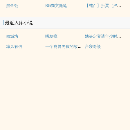
【纯百】折翼（严厉上司是小鸟）
黑金链
BG肉文随笔
最近入库小说
她决定宴请年少时的自己（1v1H）
倾城坊
嗜糖瘾
一个禽兽男孩的故事（母子乱伦）
凉风有信
合寢奇談