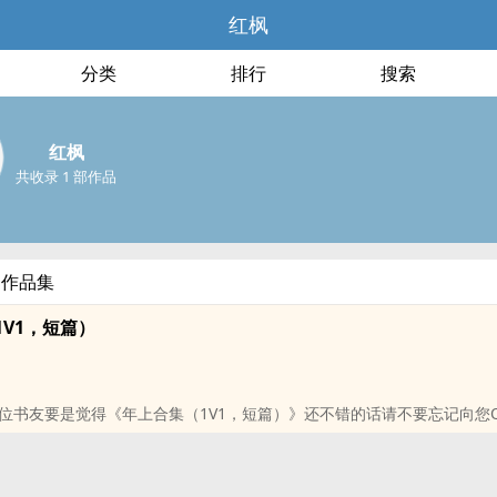
红枫
分类
排行
搜索
红枫
共收录 1 部作品
部作品集
V1，短篇）
位书友要是觉得《年上合集（1V1，短篇）》还不错的话请不要忘记向您
！