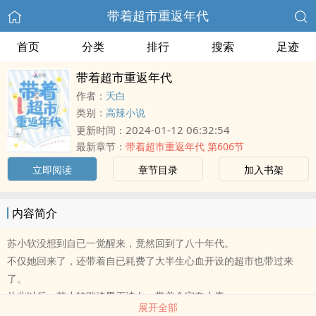
带着超市重返年代
首页
分类
排行
搜索
足迹
带着超市重返年代
作者：
夭白
类别：
高辣小说
2024-01-12 06:32:54
更新时间：
最新章节：
带着超市重返年代 第606节
立即阅读
章节目录
加入书架
内容简介
苏小软没想到自已一觉醒来，竟然回到了八十年代。
不仅她回来了，还带着自已耗费了大半生心血开设的超市也带过来
了。
从此以后，苏小软踹渣男灭渣女，带着全家奔小康。
展开全部
想要害她大哥的坏女人，