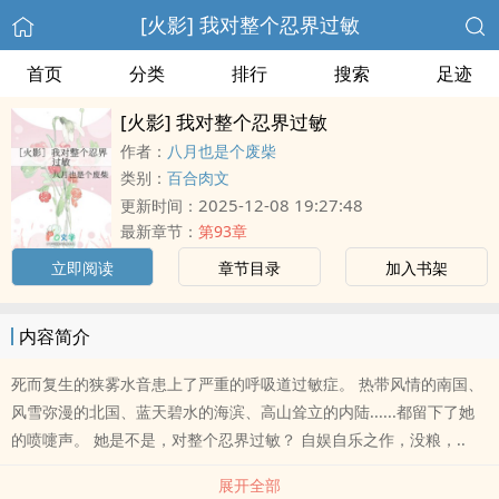
[火影] 我对整个忍界过敏
首页
分类
排行
搜索
足迹
[火影] 我对整个忍界过敏
作者：
八月也是个废柴
类别：
百合肉文
2025-12-08 19:27:48
更新时间：
最新章节：
第93章
立即阅读
章节目录
加入书架
内容简介
死而复生的狭雾水音患上了严重的呼吸道过敏症。 热带风情的南国、
风雪弥漫的北国、蓝天碧水的海滨、高山耸立的内陆......都留下了她
的喷嚏声。 她是不是，对整个忍界过敏？ 自娱自乐之作，没粮，..
展开全部